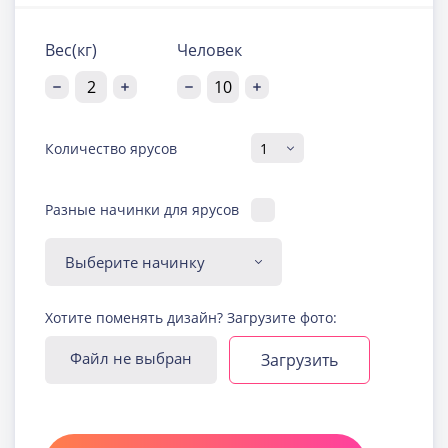
Вес(кг)
Человек
Количество ярусов
Разные начинки для ярусов
Диабетическая-
Хотите поменять дизайн? Загрузите фото:
безглютеновая начинка
Узнать подробнее о начинке
Файл не выбран
Загрузить
Йогуртовая с ягодами
Узнать подробнее о начинке
Карамельная
Узнать подробнее о начинке