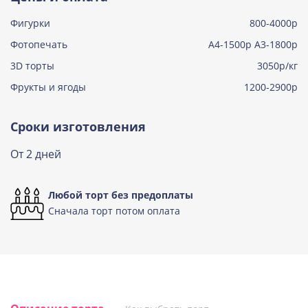
Фигурки
800-4000р
Тирамису клубничная
Узнать подробнее о начинке
Фотопечать
А4-1500р А3-1800р
3D торты
Три шоколада
3050р/кг
Узнать подробнее о начинке
Фрукты и ягоды
1200-2900р
Черничный мусс
Узнать подробнее о начинке
Сроки изготовления
По выбору кондитера
От 2 дней
Узнать подробнее о начинке
Любой торт без предоплаты
Сначала торт потом оплата