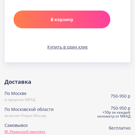
Карамельная
Узнать подробнее о начинке
В корзину
Клюква в шоколаде
Узнать подробнее о начинке
Медовая
Купить в один клик
Узнать подробнее о начинке
Морковно-кокосовая
(постная)
Узнать подробнее о начинке
Пражская
Доставка
Узнать подробнее о начинке
По Москве
Пралине
750-950 р
Узнать подробнее о начинке
в пределах МКАД
750-950 р
По Московской области
Сметанная
+50р за каждый
включая Новую Москву
Узнать подробнее о начинке
километр от МКАД
Самовывоз
Советская птичка
бесплатно
М. Рязанский проспект
Узнать подробнее о начинке