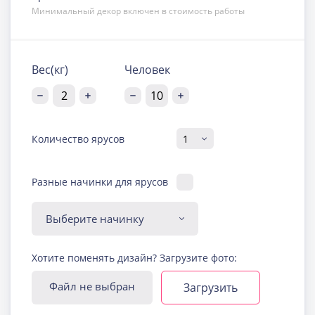
Минимальный декор включен в стоимость работы
Вес(кг)
Человек
Количество ярусов
Разные начинки для ярусов
Диабетическая-
Хотите поменять дизайн? Загрузите фото:
безглютеновая начинка
Узнать подробнее о начинке
Файл не выбран
Загрузить
Йогуртовая с ягодами
Узнать подробнее о начинке