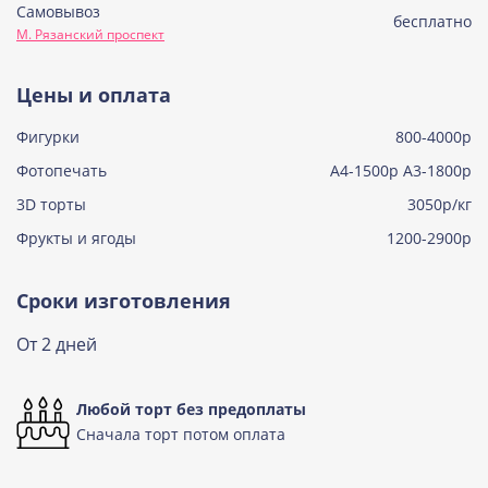
Самовывоз
Советская птичка
бесплатно
М. Рязанский проспект
Узнать подробнее о начинке
Тирамису
Цены и оплата
Узнать подробнее о начинке
Фигурки
800-4000р
Тирамису клубничная
Узнать подробнее о начинке
Фотопечать
А4-1500р А3-1800р
3D торты
Три шоколада
3050р/кг
Узнать подробнее о начинке
Фрукты и ягоды
1200-2900р
Черничный мусс
Узнать подробнее о начинке
Сроки изготовления
По выбору кондитера
От 2 дней
Узнать подробнее о начинке
Любой торт без предоплаты
Сначала торт потом оплата