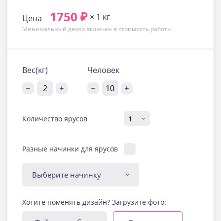
1750 ₽
× 1 кг
Цена
Минимальный декор включен в стоимость работы
Вес(кг)
Человек
Количество ярусов
Разные начинки для ярусов
Диабетическая-
Хотите поменять дизайн? Загрузите фото:
безглютеновая начинка
Узнать подробнее о начинке