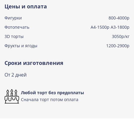
Тирамису
Цены и оплата
Узнать подробнее о начинке
Фигурки
800-4000р
Тирамису клубничная
Узнать подробнее о начинке
Фотопечать
А4-1500р А3-1800р
3D торты
Три шоколада
3050р/кг
Узнать подробнее о начинке
Фрукты и ягоды
1200-2900р
Черничный мусс
Узнать подробнее о начинке
Сроки изготовления
По выбору кондитера
От 2 дней
Узнать подробнее о начинке
Любой торт без предоплаты
Сначала торт потом оплата