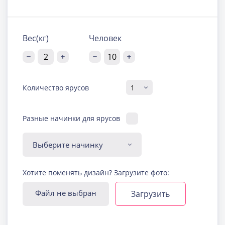
Вес(кг)
Человек
Количество ярусов
Разные начинки для ярусов
Диабетическая-
Хотите поменять дизайн? Загрузите фото:
безглютеновая начинка
Узнать подробнее о начинке
Файл не выбран
Загрузить
Йогуртовая с ягодами
Узнать подробнее о начинке