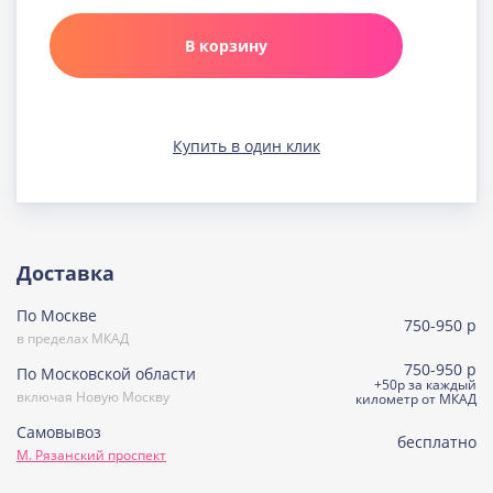
Карамельная
Узнать подробнее о начинке
В корзину
Клюква в шоколаде
Узнать подробнее о начинке
Медовая
Купить в один клик
Узнать подробнее о начинке
Морковно-кокосовая
(постная)
Узнать подробнее о начинке
Пражская
Доставка
Узнать подробнее о начинке
По Москве
Пралине
750-950 р
Узнать подробнее о начинке
в пределах МКАД
750-950 р
По Московской области
Сметанная
+50р за каждый
включая Новую Москву
Узнать подробнее о начинке
километр от МКАД
Самовывоз
Советская птичка
бесплатно
М. Рязанский проспект
Узнать подробнее о начинке