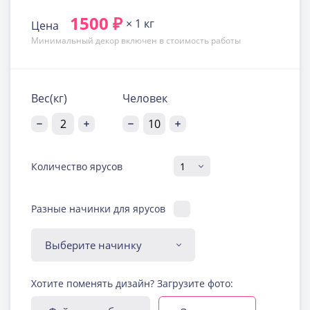
1500 ₽
× 1 кг
Цена
Минимальный декор включен в стоимость работы
Вес(кг)
Человек
Количество ярусов
Разные начинки для ярусов
Диабетическая-
Хотите поменять дизайн? Загрузите фото:
безглютеновая начинка
Узнать подробнее о начинке