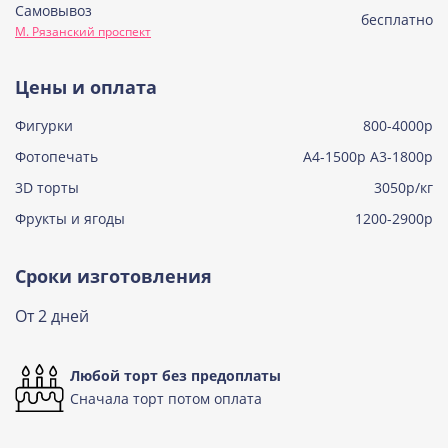
Самовывоз
Советская птичка
бесплатно
М. Рязанский проспект
Узнать подробнее о начинке
Тирамису
Цены и оплата
Узнать подробнее о начинке
Фигурки
800-4000р
Тирамису клубничная
Узнать подробнее о начинке
Фотопечать
А4-1500р А3-1800р
3D торты
Три шоколада
3050р/кг
Узнать подробнее о начинке
Фрукты и ягоды
1200-2900р
Черничный мусс
Узнать подробнее о начинке
Сроки изготовления
По выбору кондитера
От 2 дней
Узнать подробнее о начинке
Любой торт без предоплаты
Сначала торт потом оплата