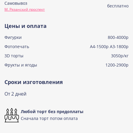
Самовывоз
Советская птичка
бесплатно
М. Рязанский проспект
Узнать подробнее о начинке
Тирамису
Цены и оплата
Узнать подробнее о начинке
Фигурки
800-4000р
Тирамису клубничная
Узнать подробнее о начинке
Фотопечать
А4-1500р А3-1800р
3D торты
Три шоколада
3050р/кг
Узнать подробнее о начинке
Фрукты и ягоды
1200-2900р
Черничный мусс
Узнать подробнее о начинке
Сроки изготовления
По выбору кондитера
От 2 дней
Узнать подробнее о начинке
Любой торт без предоплаты
Сначала торт потом оплата