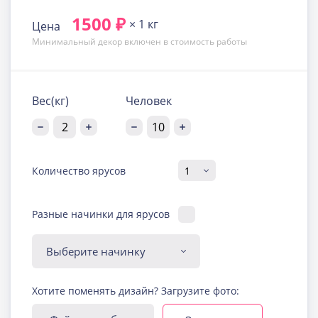
1500 ₽
× 1 кг
Цена
Минимальный декор включен в стоимость работы
Вес(кг)
Человек
Количество ярусов
Разные начинки для ярусов
Диабетическая-
Хотите поменять дизайн? Загрузите фото:
безглютеновая начинка
Узнать подробнее о начинке