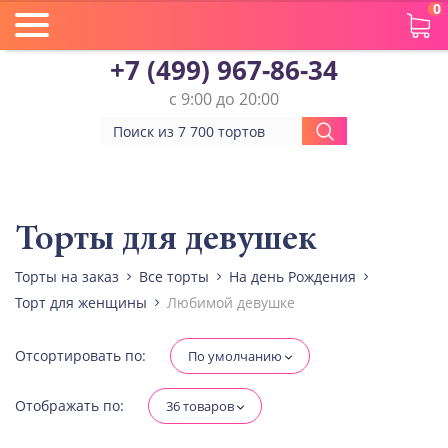
0
+7 (499) 967-86-34
с 9:00 до 20:00
Вес(кг)
Человек
Торты для девушек
Торты на заказ
Все торты
На день Рождения
Количество ярусов
Торт для женщины
Любимой девушке
При выборе яруса вес изменится
Разные начинки для ярусов
Отсортировать по:
По умолчанию
Отображать по:
36 товаров
Диабетическая-