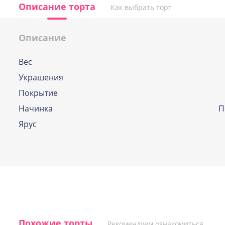
Описание торта
Как выбрать торт
Описание
Вес
По выбору кондитера
Украшения
Если и у Вас возникла дилемма, какую же
Покрытие
начинок выбрать, наши профессиональн
кондитеры помогут вам определиться и
Начинка
П
подберут оптимальный вариант.
Ярус
Похожие торты
Рекомендуем ознакомиться