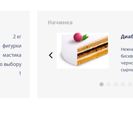
Сметанная
Узнать подробнее о начинке
Начинка
Советская птичка
Узнать подробнее о начинке
2 кг
Диаб
Тирамису
фигурки
 из
Нежн
Узнать подробнее о начинке
мастика
ые
бискв
Тирамису клубничная
черно
о выбору
Узнать подробнее о начинке
сырны
1
Три шоколада
Узнать подробнее о начинке
Черничный мусс
Узнать подробнее о начинке
По выбору кондитера
Узнать подробнее о начинке