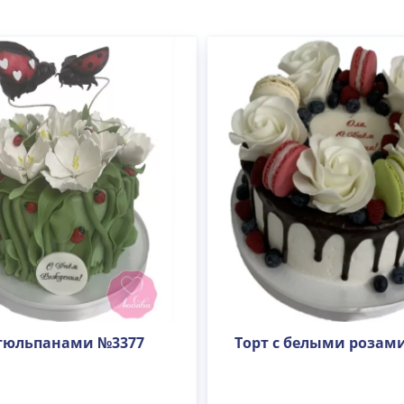
 тюльпанами №3377
Торт с белыми розам