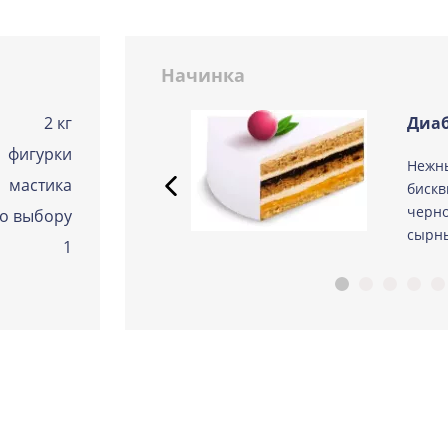
Сметанная
Узнать подробнее о начинке
Начинка
Советская птичка
Узнать подробнее о начинке
2 кг
Диаб
Тирамису
фигурки
 из
Нежн
Узнать подробнее о начинке
мастика
ые
бискв
Тирамису клубничная
черно
о выбору
Узнать подробнее о начинке
сырны
1
Три шоколада
Узнать подробнее о начинке
Черничный мусс
Узнать подробнее о начинке
По выбору кондитера
Узнать подробнее о начинке