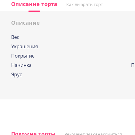
Описание торта
Как выбрать торт
Описание
Вес
По выбору кондитера
Украшения
Если и у Вас возникла дилемма, какую же
Покрытие
начинок выбрать, наши профессиональн
кондитеры помогут вам определиться и
Начинка
П
подберут оптимальный вариант.
Ярус
Похожие торты
Рекомендуем ознакомиться