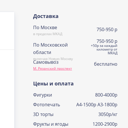
Доставка
По Москве
750-950 р
в пределах МКАД
750-950 р
По Московской
+50р за каждый
километр от
области
МКАД
включая Новую Москву
Самовывоз
бесплатно
М. Рязанский проспект
Цены и оплата
Фигурки
800-4000р
Фотопечать
А4-1500р А3-1800р
3D торты
3050р/кг
Фрукты и ягоды
1200-2900р