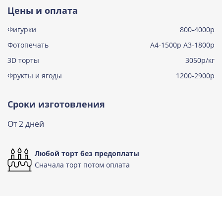
Тирамису
Цены и оплата
Узнать подробнее о начинке
Фигурки
800-4000р
Тирамису клубничная
Узнать подробнее о начинке
Фотопечать
А4-1500р А3-1800р
3D торты
Три шоколада
3050р/кг
Узнать подробнее о начинке
Фрукты и ягоды
1200-2900р
Черничный мусс
Узнать подробнее о начинке
Сроки изготовления
По выбору кондитера
От 2 дней
Узнать подробнее о начинке
Любой торт без предоплаты
Сначала торт потом оплата