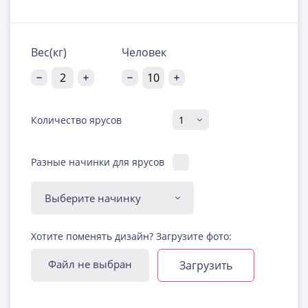
Вес(кг)
Человек
Количество ярусов
Разные начинки для ярусов
Диабетическая-
Хотите поменять дизайн? Загрузите фото:
безглютеновая начинка
Узнать подробнее о начинке
Файл не выбран
Загрузить
Йогуртовая с ягодами
Узнать подробнее о начинке