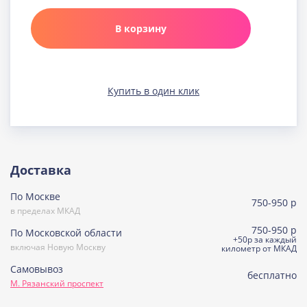
Карамельная
Узнать подробнее о начинке
В корзину
Клюква в шоколаде
Узнать подробнее о начинке
Медовая
Купить в один клик
Узнать подробнее о начинке
Морковно-кокосовая
(постная)
Узнать подробнее о начинке
Пражская
Доставка
Узнать подробнее о начинке
По Москве
Пралине
750-950 р
Узнать подробнее о начинке
в пределах МКАД
750-950 р
По Московской области
Сметанная
+50р за каждый
включая Новую Москву
Узнать подробнее о начинке
километр от МКАД
Самовывоз
Советская птичка
бесплатно
М. Рязанский проспект
Узнать подробнее о начинке