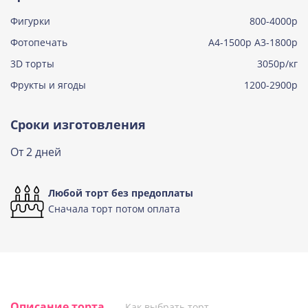
Фигурки
800-4000р
Тирамису клубничная
Узнать подробнее о начинке
Фотопечать
А4-1500р А3-1800р
3D торты
Три шоколада
3050р/кг
Узнать подробнее о начинке
Фрукты и ягоды
1200-2900р
Черничный мусс
Узнать подробнее о начинке
Сроки изготовления
По выбору кондитера
От 2 дней
Узнать подробнее о начинке
Любой торт без предоплаты
Сначала торт потом оплата
Описание торта
Как выбрать торт