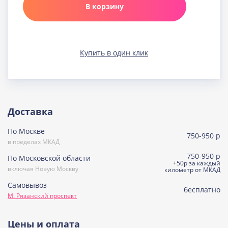
В корзину
Клюква в шоколаде
Узнать подробнее о начинке
Медовая
Купить в один клик
Узнать подробнее о начинке
Морковно-кокосовая
(постная)
Узнать подробнее о начинке
Пражская
Доставка
Узнать подробнее о начинке
По Москве
Пралине
750-950 р
Узнать подробнее о начинке
в пределах МКАД
750-950 р
По Московской области
Сметанная
+50р за каждый
включая Новую Москву
Узнать подробнее о начинке
километр от МКАД
Самовывоз
Советская птичка
бесплатно
М. Рязанский проспект
Узнать подробнее о начинке
Тирамису
Цены и оплата
Узнать подробнее о начинке