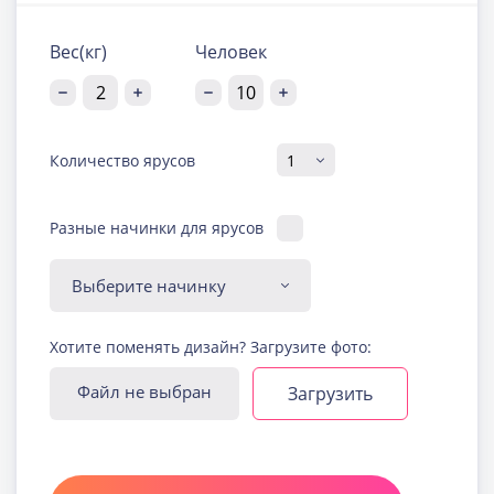
Вес(кг)
Человек
Количество ярусов
Разные начинки для ярусов
Диабетическая-
Хотите поменять дизайн? Загрузите фото:
безглютеновая начинка
Узнать подробнее о начинке
Файл не выбран
Загрузить
Йогуртовая с ягодами
Узнать подробнее о начинке
Карамельная
Узнать подробнее о начинке