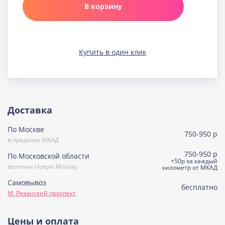
В корзину
Клюква в шоколаде
Узнать подробнее о начинке
Медовая
Купить в один клик
Узнать подробнее о начинке
Морковно-кокосовая
(постная)
Узнать подробнее о начинке
Пражская
Доставка
Узнать подробнее о начинке
По Москве
Пралине
750-950 р
Узнать подробнее о начинке
в пределах МКАД
750-950 р
По Московской области
Сметанная
+50р за каждый
включая Новую Москву
Узнать подробнее о начинке
километр от МКАД
Самовывоз
Советская птичка
бесплатно
М. Рязанский проспект
Узнать подробнее о начинке
Тирамису
Цены и оплата
Узнать подробнее о начинке