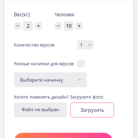
Вес(кг)
Человек
Количество ярусов
Разные начинки для ярусов
Диабетическая-
Хотите поменять дизайн? Загрузите фото:
безглютеновая начинка
Узнать подробнее о начинке
Файл не выбран
Загрузить
Йогуртовая с ягодами
Узнать подробнее о начинке
Карамельная
Узнать подробнее о начинке