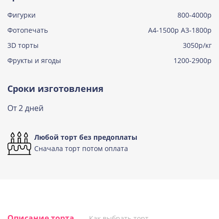
Фигурки
800-4000р
Тирамису клубничная
Узнать подробнее о начинке
Фотопечать
А4-1500р А3-1800р
3D торты
Три шоколада
3050р/кг
Узнать подробнее о начинке
Фрукты и ягоды
1200-2900р
Черничный мусс
Узнать подробнее о начинке
Сроки изготовления
По выбору кондитера
От 2 дней
Узнать подробнее о начинке
Любой торт без предоплаты
Сначала торт потом оплата
Описание торта
Как выбрать торт