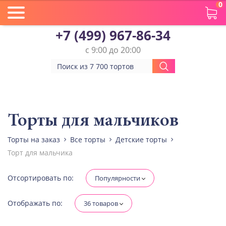
0
+7 (499) 967-86-34
с 9:00 до 20:00
Вес(кг)
Человек
Торты для мальчиков
Торты на заказ
Все торты
Детские торты
Количество ярусов
Торт для мальчика
При выборе яруса вес изменится
Разные начинки для ярусов
Отсортировать по:
Популярности
Отображать по:
36 товаров
Диабетическая-