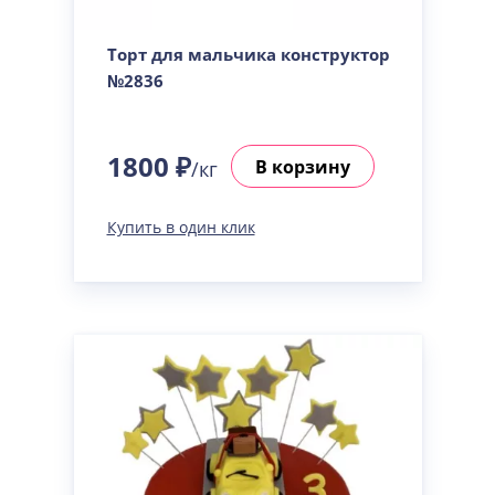
Сметанная
Узнать подробнее о начинке
Торт для мальчика конструктор
Советская птичка
№2836
Узнать подробнее о начинке
Тирамису
Узнать подробнее о начинке
1800 ₽
В корзину
/кг
Тирамису клубничная
Узнать подробнее о начинке
Купить в один клик
Три шоколада
Узнать подробнее о начинке
Черничный мусс
Узнать подробнее о начинке
По выбору кондитера
Узнать подробнее о начинке