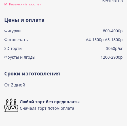
Советская птичка
бесплатно
М. Рязанский проспект
Узнать подробнее о начинке
Тирамису
Цены и оплата
Узнать подробнее о начинке
Фигурки
800-4000р
Тирамису клубничная
Узнать подробнее о начинке
Фотопечать
А4-1500р А3-1800р
3D торты
Три шоколада
3050р/кг
Узнать подробнее о начинке
Фрукты и ягоды
1200-2900р
Черничный мусс
Узнать подробнее о начинке
Сроки изготовления
По выбору кондитера
От 2 дней
Узнать подробнее о начинке
Любой торт без предоплаты
Сначала торт потом оплата