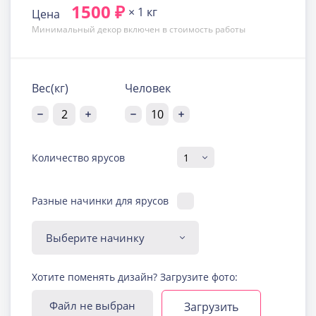
1500 ₽
× 1 кг
Цена
Минимальный декор включен в стоимость работы
Вес(кг)
Человек
Количество ярусов
Разные начинки для ярусов
Диабетическая-
Хотите поменять дизайн? Загрузите фото:
безглютеновая начинка
Узнать подробнее о начинке
Файл не выбран
Загрузить