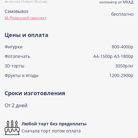
включая Новую Москву
Узнать подробнее о начинке
километр от МКАД
Самовывоз
Советская птичка
бесплатно
М. Рязанский проспект
Узнать подробнее о начинке
Тирамису
Цены и оплата
Узнать подробнее о начинке
Фигурки
800-4000р
Тирамису клубничная
Узнать подробнее о начинке
Фотопечать
А4-1500р А3-1800р
3D торты
Три шоколада
3050р/кг
Узнать подробнее о начинке
Фрукты и ягоды
1200-2900р
Черничный мусс
Узнать подробнее о начинке
Сроки изготовления
По выбору кондитера
От 2 дней
Узнать подробнее о начинке
Любой торт без предоплаты
Сначала торт потом оплата