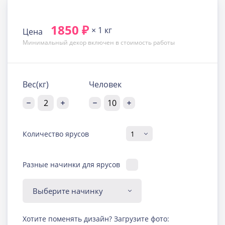
1850 ₽
× 1 кг
Цена
Минимальный декор включен в стоимость работы
Вес(кг)
Человек
Количество ярусов
Разные начинки для ярусов
Диабетическая-
Хотите поменять дизайн? Загрузите фото:
безглютеновая начинка