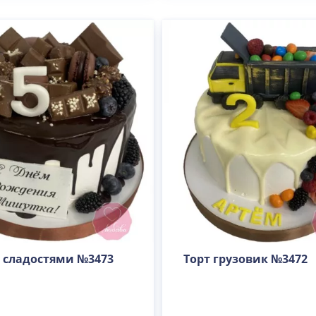
Вес(кг)
Человек
Количество ярусов
о сладостями №3473
Торт грузовик №3472
При выборе яруса вес изменится
Разные начинки для ярусов