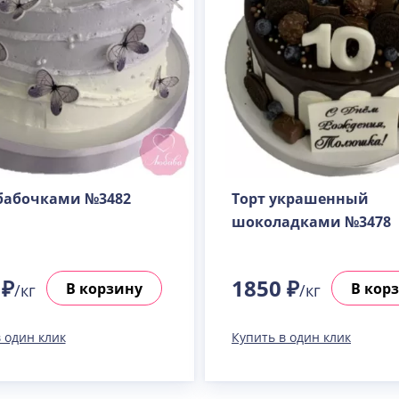
 бабочками №3482
Торт украшенный
шоколадками №3478
 ₽
1850 ₽
В корзину
В кор
/кг
/кг
 один клик
Купить в один клик