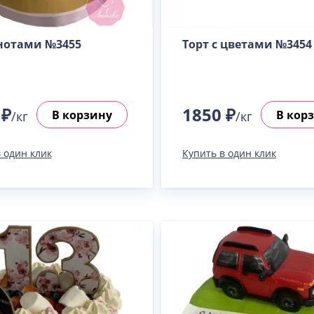
Пралине
Узнать подробнее о начинке
 нотами №3455
Торт с цветами №3454
Сметанная
Узнать подробнее о начинке
Советская птичка
Узнать подробнее о начинке
 ₽
1850 ₽
В корзину
В кор
/кг
/кг
Тирамису
Узнать подробнее о начинке
 один клик
Купить в один клик
Тирамису клубничная
Узнать подробнее о начинке
Три шоколада
Узнать подробнее о начинке
Черничный мусс
Узнать подробнее о начинке
По выбору кондитера
Узнать подробнее о начинке