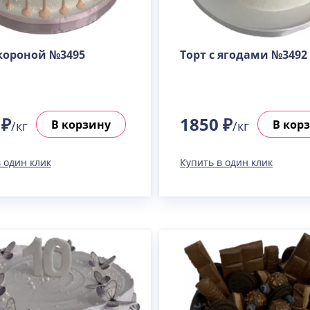
 короной №3495
Торт с ягодами №3492
 ₽
1850 ₽
В корзину
В кор
/кг
/кг
 один клик
Купить в один клик