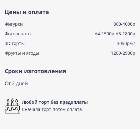
Тирамису
Цены и оплата
Узнать подробнее о начинке
Фигурки
800-4000р
Тирамису клубничная
Узнать подробнее о начинке
Фотопечать
А4-1500р А3-1800р
3D торты
Три шоколада
3050р/кг
Узнать подробнее о начинке
Фрукты и ягоды
1200-2900р
Черничный мусс
Узнать подробнее о начинке
Сроки изготовления
По выбору кондитера
От 2 дней
Узнать подробнее о начинке
Любой торт без предоплаты
Сначала торт потом оплата