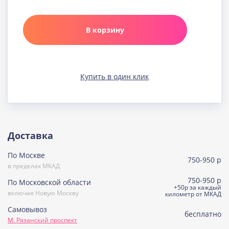
Карамельная
Узнать подробнее о начинке
В корзину
Клюква в шоколаде
Узнать подробнее о начинке
Медовая
Купить в один клик
Узнать подробнее о начинке
Морковно-кокосовая
(постная)
Узнать подробнее о начинке
Пражская
Доставка
Узнать подробнее о начинке
По Москве
Пралине
750-950 р
Узнать подробнее о начинке
в пределах МКАД
750-950 р
По Московской области
Сметанная
+50р за каждый
включая Новую Москву
Узнать подробнее о начинке
километр от МКАД
Самовывоз
Советская птичка
бесплатно
М. Рязанский проспект
Узнать подробнее о начинке