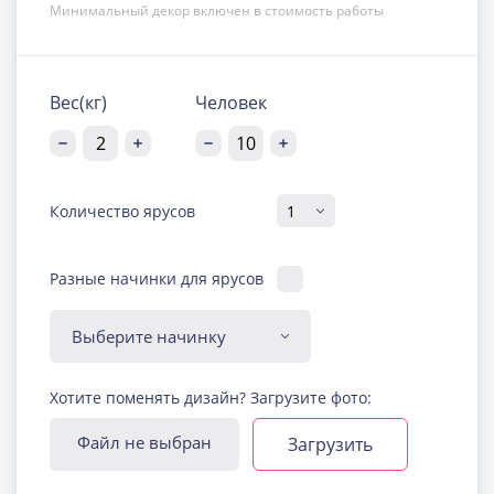
Минимальный декор включен в стоимость работы
Вес(кг)
Человек
Количество ярусов
Разные начинки для ярусов
Диабетическая-
Хотите поменять дизайн? Загрузите фото:
безглютеновая начинка
Узнать подробнее о начинке
Файл не выбран
Загрузить
Йогуртовая с ягодами
Узнать подробнее о начинке