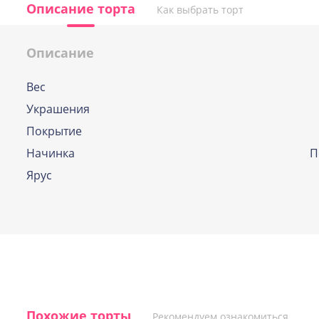
Описание торта
Как выбрать торт
Описание
Вес
По выбору кондитера
Украшения
Если и у Вас возникла дилемма, какую же
Покрытие
начинок выбрать, наши профессиональн
кондитеры помогут вам определиться и
Начинка
П
подберут оптимальный вариант.
Ярус
Похожие торты
Рекомендуем ознакомиться