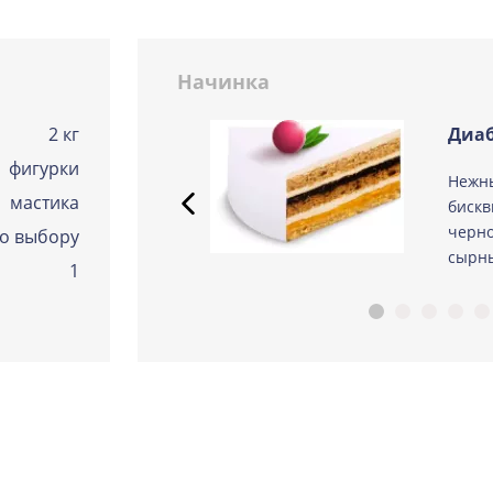
Сметанная
Узнать подробнее о начинке
Начинка
Советская птичка
Узнать подробнее о начинке
2 кг
Диаб
фигурки
Тирамису
 из
Нежн
Узнать подробнее о начинке
мастика
ые
бискв
Тирамису клубничная
черно
о выбору
Узнать подробнее о начинке
сырны
1
Три шоколада
Узнать подробнее о начинке
Черничный мусс
Узнать подробнее о начинке
По выбору кондитера
Узнать подробнее о начинке