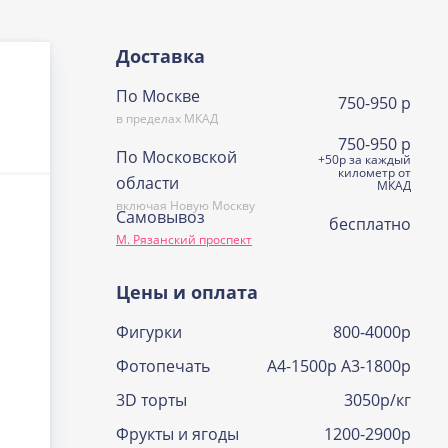
Доставка
По Москве
750-950 р
в пределах МКАД
750-950 р
По Московской
+50р за каждый
километр от
области
МКАД
включая Новую Москву
Самовывоз
бесплатно
М. Рязанский проспект
Цены и оплата
Фигурки
800-4000р
Фотопечать
А4-1500р А3-1800р
3D торты
3050р/кг
Фрукты и ягоды
1200-2900р