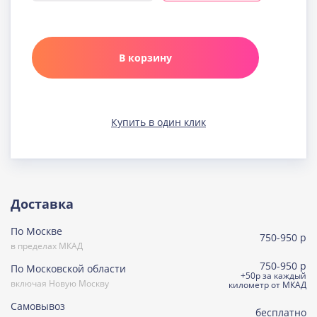
Узнать подробнее о начинке
Карамельная
Узнать подробнее о начинке
В корзину
Клюква в шоколаде
Узнать подробнее о начинке
Медовая
Купить в один клик
Узнать подробнее о начинке
Морковно-кокосовая
(постная)
Узнать подробнее о начинке
Пражская
Доставка
Узнать подробнее о начинке
По Москве
Пралине
750-950 р
Узнать подробнее о начинке
в пределах МКАД
750-950 р
По Московской области
Сметанная
+50р за каждый
включая Новую Москву
Узнать подробнее о начинке
километр от МКАД
Самовывоз
Советская птичка
бесплатно