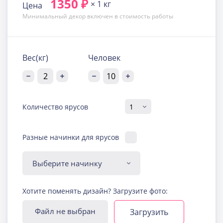
1350 ₽
× 1 кг
Цена
Минимальный декор включен в стоимость работы
Вес(кг)
Человек
Количество ярусов
Разные начинки для ярусов
Диабетическая-
Хотите поменять дизайн? Загрузите фото:
безглютеновая начинка
Узнать подробнее о начинке
Файл не выбран
Загрузить
Йогуртовая с ягодами