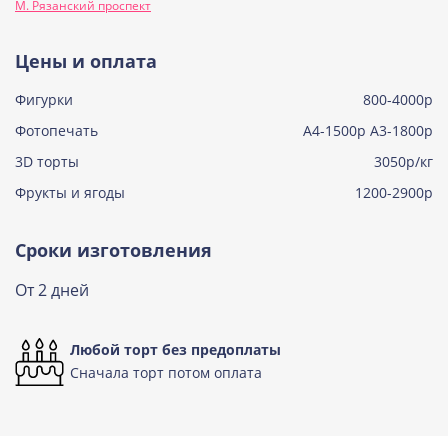
М. Рязанский проспект
Узнать подробнее о начинке
Тирамису
Цены и оплата
Узнать подробнее о начинке
Фигурки
800-4000р
Тирамису клубничная
Узнать подробнее о начинке
Фотопечать
А4-1500р А3-1800р
3D торты
Три шоколада
3050р/кг
Узнать подробнее о начинке
Фрукты и ягоды
1200-2900р
Черничный мусс
Узнать подробнее о начинке
Сроки изготовления
По выбору кондитера
От 2 дней
Узнать подробнее о начинке
Любой торт без предоплаты
Сначала торт потом оплата