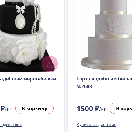
вадебный черно-белый
Торт свадебный белый
№2688
 ₽
1500 ₽
В корзину
В кор
/кг
/кг
 один клик
Купить в один клик