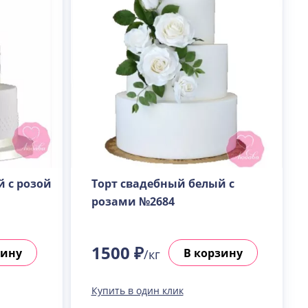
 с розой
Торт свадебный белый с
розами №2684
1500 ₽
зину
В корзину
/кг
Купить в один клик