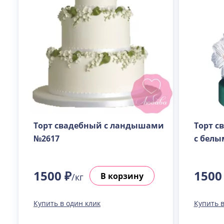
Торт свадебный с ландышами
Торт с
№2617
с белы
1500 ₽
1500
В корзину
/кг
Купить в один клик
Купить в