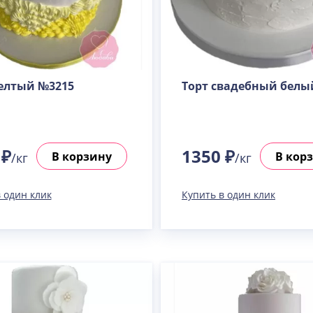
елтый №3215
Торт свадебный белы
 ₽
1350 ₽
В корзину
В кор
/кг
/кг
 один клик
Купить в один клик