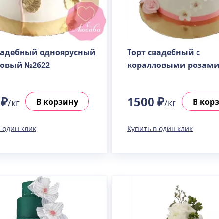
Пралине
Узнать подробнее о начинке
Сметанная
Узнать подробнее о начинке
вадебный одноярусный
Торт свадебный с
ловый №2622
коралловыми розами
Советская птичка
Узнать подробнее о начинке
Тирамису
 ₽
1500 ₽
В корзину
В кор
Узнать подробнее о начинке
/кг
/кг
Тирамису клубничная
 один клик
Узнать подробнее о начинке
Купить в один клик
Три шоколада
Узнать подробнее о начинке
Черничный мусс
Узнать подробнее о начинке
По выбору кондитера
Узнать подробнее о начинке