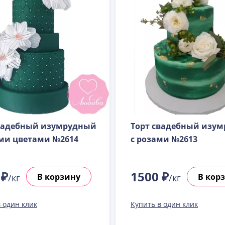
вадебный изумрудный
Торт свадебный изу
ми цветами №2614
с розами №2613
 ₽
1500 ₽
В корзину
В кор
/кг
/кг
 один клик
Купить в один клик