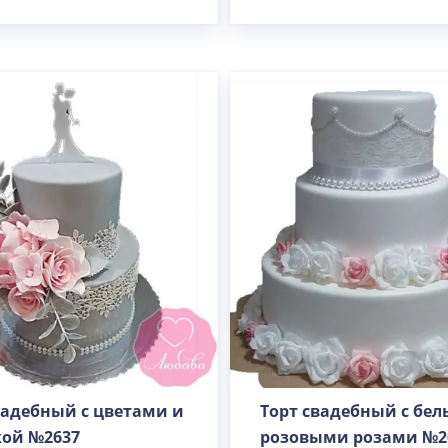
Вес(кг)
Человек
Количество ярусов
При выборе яруса вес изменится
вадебный с цветами и
Торт свадебный с бе
Разные начинки для ярусов
ой №2637
розовыми розами №2