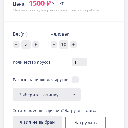
1500 ₽
× 1 кг
Цена
Минимальный декор включен в стоимость работы
Вес(кг)
Человек
Количество ярусов
Разные начинки для ярусов
Диабетическая-
Хотите поменять дизайн? Загрузите фото:
безглютеновая начинка
Узнать подробнее о начинке
Файл не выбран
Загрузить
Йогуртовая с ягодами