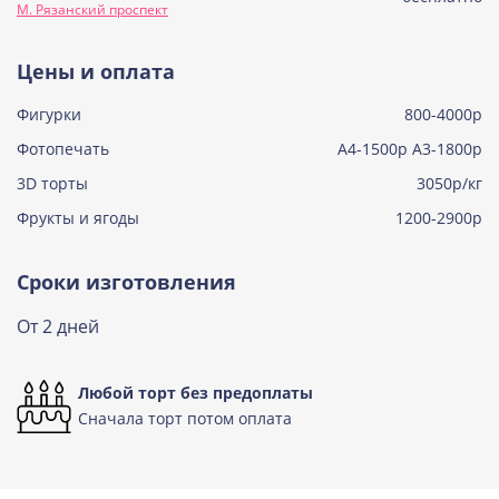
М. Рязанский проспект
Узнать подробнее о начинке
Тирамису
Цены и оплата
Узнать подробнее о начинке
Фигурки
800-4000р
Тирамису клубничная
Узнать подробнее о начинке
Фотопечать
А4-1500р А3-1800р
3D торты
Три шоколада
3050р/кг
Узнать подробнее о начинке
Фрукты и ягоды
1200-2900р
Черничный мусс
Узнать подробнее о начинке
Сроки изготовления
По выбору кондитера
От 2 дней
Узнать подробнее о начинке
Любой торт без предоплаты
Сначала торт потом оплата