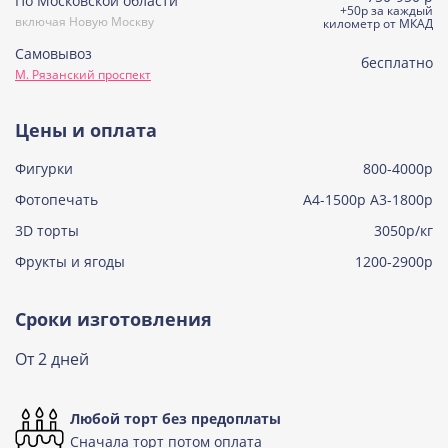
По Московской области
Сметанная
+50р за каждый
включая Новую Москву
Узнать подробнее о начинке
километр от МКАД
Самовывоз
Советская птичка
бесплатно
М. Рязанский проспект
Узнать подробнее о начинке
Тирамису
Цены и оплата
Узнать подробнее о начинке
Фигурки
800-4000р
Тирамису клубничная
Узнать подробнее о начинке
Фотопечать
А4-1500р А3-1800р
3D торты
Три шоколада
3050р/кг
Узнать подробнее о начинке
Фрукты и ягоды
1200-2900р
Черничный мусс
Узнать подробнее о начинке
Сроки изготовления
По выбору кондитера
От 2 дней
Узнать подробнее о начинке
Любой торт без предоплаты
Сначала торт потом оплата