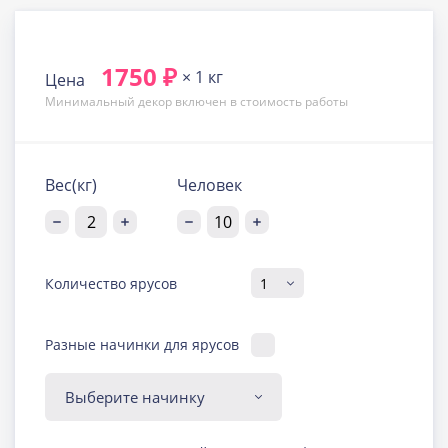
1750 ₽
× 1 кг
Цена
Минимальный декор включен в стоимость работы
Вес(кг)
Человек
Количество ярусов
Разные начинки для ярусов
Диабетическая-