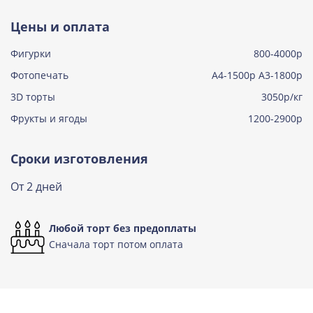
Тирамису
Цены и оплата
Узнать подробнее о начинке
Фигурки
800-4000р
Тирамису клубничная
Узнать подробнее о начинке
Фотопечать
А4-1500р А3-1800р
3D торты
Три шоколада
3050р/кг
Узнать подробнее о начинке
Фрукты и ягоды
1200-2900р
Черничный мусс
Узнать подробнее о начинке
Сроки изготовления
По выбору кондитера
От 2 дней
Узнать подробнее о начинке
Любой торт без предоплаты
Сначала торт потом оплата