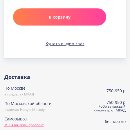
Карамельная
Узнать подробнее о начинке
В корзину
Клюква в шоколаде
Узнать подробнее о начинке
Медовая
Купить в один клик
Узнать подробнее о начинке
Морковно-кокосовая
(постная)
Узнать подробнее о начинке
Пражская
Доставка
Узнать подробнее о начинке
По Москве
Пралине
750-950 р
Узнать подробнее о начинке
в пределах МКАД
750-950 р
По Московской области
Сметанная
+50р за каждый
включая Новую Москву
Узнать подробнее о начинке
километр от МКАД
Самовывоз
Советская птичка
бесплатно
М. Рязанский проспект
Узнать подробнее о начинке