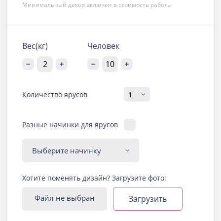
Минимальный декор включен в стоимость работы
Вес(кг)
Человек
Количество ярусов
Разные начинки для ярусов
Диабетическая-
Хотите поменять дизайн? Загрузите фото:
безглютеновая начинка
Узнать подробнее о начинке
Файл не выбран
Загрузить
Йогуртовая с ягодами
Узнать подробнее о начинке