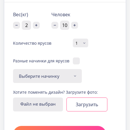
Вес(кг)
Человек
Количество ярусов
Разные начинки для ярусов
Диабетическая-
Хотите поменять дизайн? Загрузите фото:
безглютеновая начинка
Узнать подробнее о начинке
Файл не выбран
Загрузить
Йогуртовая с ягодами
Узнать подробнее о начинке
Карамельная
Узнать подробнее о начинке