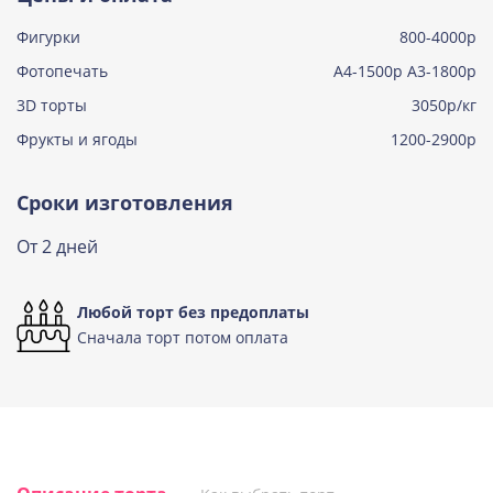
Фигурки
800-4000р
Тирамису клубничная
Узнать подробнее о начинке
Фотопечать
А4-1500р А3-1800р
3D торты
Три шоколада
3050р/кг
Узнать подробнее о начинке
Фрукты и ягоды
1200-2900р
Черничный мусс
Узнать подробнее о начинке
Сроки изготовления
По выбору кондитера
От 2 дней
Узнать подробнее о начинке
Любой торт без предоплаты
Сначала торт потом оплата