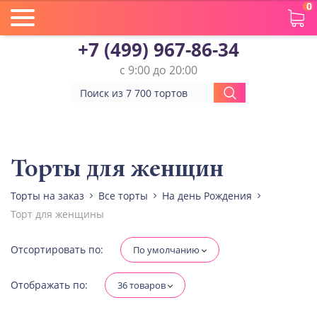
0
+7 (499) 967-86-34
с 9:00 до 20:00
Вес(кг)
Человек
Торты для женщин
Торты на заказ
Все торты
На день Рождения
Количество ярусов
Торт для женщины
При выборе яруса вес изменится
Разные начинки для ярусов
Отсортировать по:
По умолчанию
Отображать по:
36 товаров
Диабетическая-