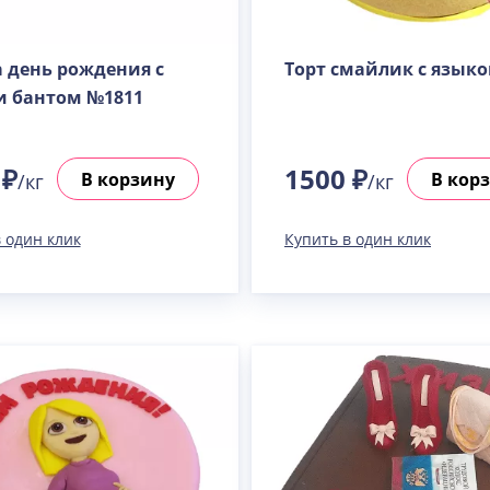
Пралине
Узнать подробнее о начинке
а день рождения с
Торт смайлик с язык
Сметанная
и бантом №1811
Узнать подробнее о начинке
Советская птичка
Узнать подробнее о начинке
 ₽
1500 ₽
В корзину
В кор
/кг
/кг
Тирамису
Узнать подробнее о начинке
 один клик
Купить в один клик
Тирамису клубничная
Узнать подробнее о начинке
Три шоколада
Узнать подробнее о начинке
Черничный мусс
Узнать подробнее о начинке
По выбору кондитера
Узнать подробнее о начинке