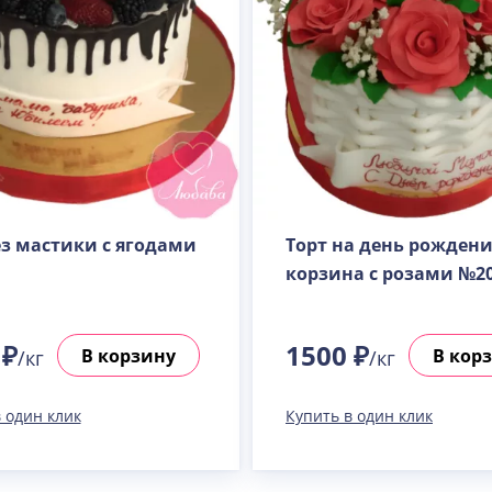
ез мастики с ягодами
Торт на день рожден
корзина с розами №2
 ₽
1500 ₽
В корзину
В кор
/кг
/кг
 один клик
Купить в один клик