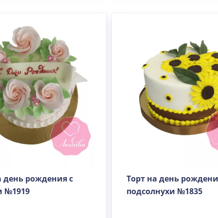
Вес(кг)
Человек
Количество ярусов
а день рождения с
Торт на день рожден
При выборе яруса вес изменится
 №1919
подсолнухи №1835
Разные начинки для ярусов