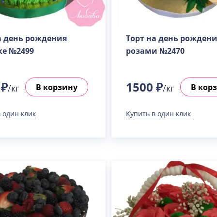
а день рождения
Торт на день рождени
е №2499
розами №2470
 ₽
1500 ₽
В корзину
В кор
/кг
/кг
 один клик
Купить в один клик