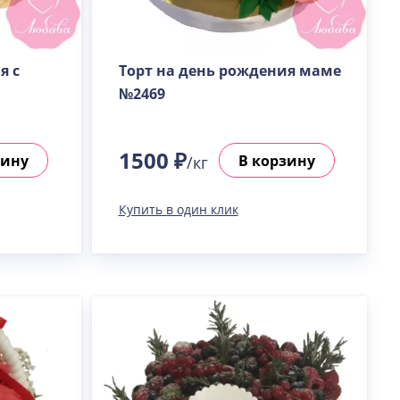
я с
Торт на день рождения маме
№2469
1500 ₽
зину
В корзину
/кг
Купить в один клик