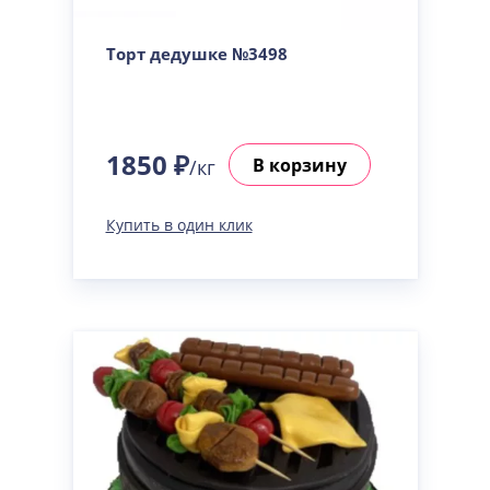
Сметанная
Узнать подробнее о начинке
Торт дедушке №3498
Советская птичка
Узнать подробнее о начинке
Тирамису
Узнать подробнее о начинке
1850 ₽
В корзину
/кг
Тирамису клубничная
Узнать подробнее о начинке
Купить в один клик
Три шоколада
Узнать подробнее о начинке
Черничный мусс
Узнать подробнее о начинке
По выбору кондитера
Узнать подробнее о начинке