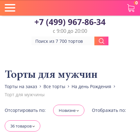
0
+7 (499) 967-86-34
с 9:00 до 20:00
Вес(кг)
Человек
Торты для мужчин
Торты на заказ
Все торты
На день Рождения
Количество ярусов
Торт для мужчины
При выборе яруса вес изменится
Разные начинки для ярусов
Отсортировать по:
Отображать по:
Новизне
36 товаров
Диабетическая-